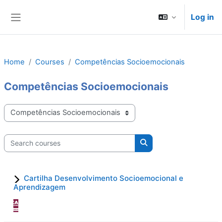
Skip to main content
Log in
Side panel
Home
Courses
Competências Socioemocionais
Competências Socioemocionais
Course categories
Search courses
Search courses
Cartilha Desenvolvimento Socioemocional e
Aprendizagem